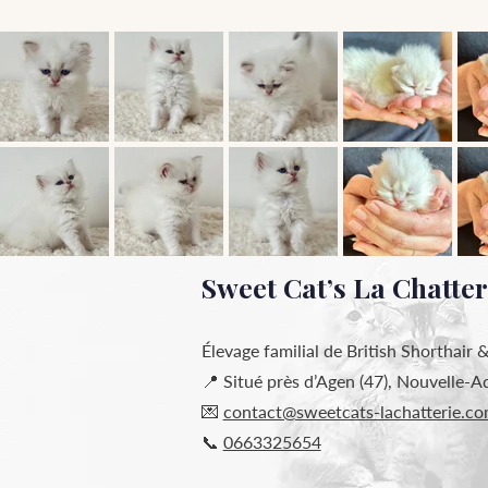
Sweet Cat’s La Chatter
Élevage familial de British Shorthair &
📍 Situé près d’Agen (47), Nouvelle-A
💌
contact@sweetcats-lachatterie.c
📞
0663325654