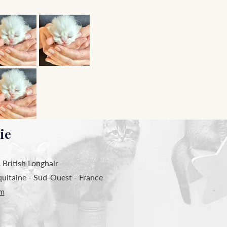
ie
 British Longhair
quitaine - Sud-Ouest - France
om