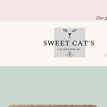
Des g
Él