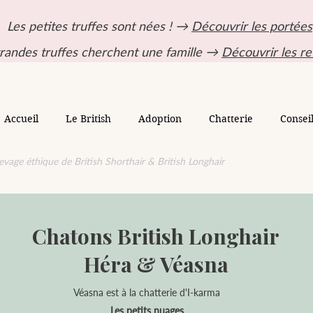
Les petites truffes sont nées ! →
Découvrir les portées
randes truffes cherchent une famille →
Découvrir les re
Accueil
Le British
Adoption
Chatterie
Consei
evage éthique de British Shorthair & British Longhair
Chatons British Longhair
Héra & Véasna
Véasna est à la chatterie d'I-karma
Les petits nuages