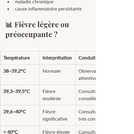
maladie chronique
cause inflammatoire persistante
📊 Fièvre légère ou 
préoccupante ?
Température
Interprétation
Conduite
38–39,2°C
Normale
Observation 
attentive
39,3–39,5°C
Fièvre 
Consultation 
modérée
conseillée
39,6–40°C
Fièvre 
Consultation 
significative
très conseillée
> 40°C
Fièvre élevée
Consultation 