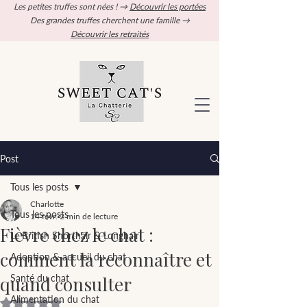
Les petites truffes sont nées ! →
Découvrir les portées
Des grandes truffes cherchent une famille →
Découvrir les retraités
Post
Tous les posts
Charlotte
Tous les posts
14 févr.
2 min de lecture
Fièvre chez le chat :
Le British Shorthair & Longhair
comment la reconnaître et
Adoption & accueil du chat
quand consulter
Santé du chat
Alimentation du chat
Noté NaN étoiles sur 5.