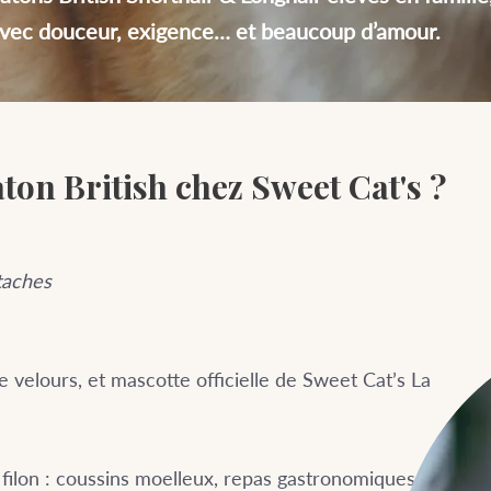
vec douceur, exigence… et beaucoup d’amour.
on British chez Sweet Cat's ?
taches
velours, et mascotte officielle de Sweet Cat’s La
on filon : coussins moelleux, repas gastronomiques, et