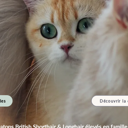
les
Découvrir la 
tons British Shorthair & Longhair élevés en famille