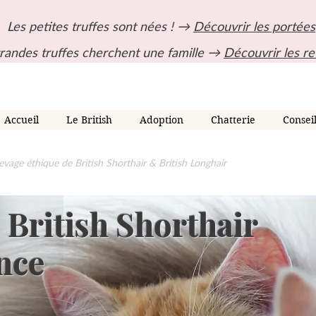
Les petites truffes sont nées ! →
Découvrir les portées
randes truffes cherchent une famille →
Découvrir les re
Accueil
Le British
Adoption
Chatterie
Consei
evage éthique de British Shorthair & British Longhair
 British Shorthair
nce