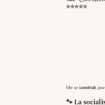
Noté NaN étoiles su
Elle se 
construit
, jou
🐾 La social