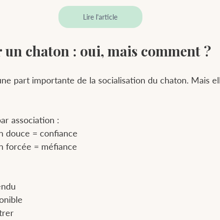
Lire l'article
 un chaton : oui, mais comment ?
ne part importante de la socialisation du chaton. Mais ell
r association :
n douce = confiance
n forcée = méfiance
endu
ponible
trer