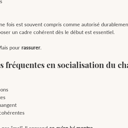
és
une fois est souvent compris comme autorisé durablemen
poser un cadre cohérent dès le début est essentiel.
Mais pour 
rassurer
.
rs fréquentes en socialisation du c
ions
tes
changent
ncohérentes