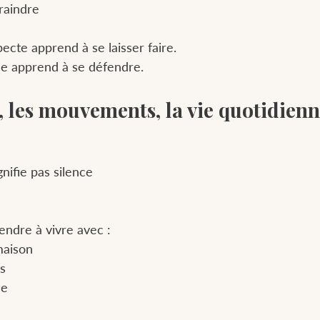
raindre
cte apprend à se laisser faire. 
ce apprend à se défendre.
s, les mouvements, la vie quotidien
gnifie pas silence 
ndre à vivre avec :
 maison
s
ne