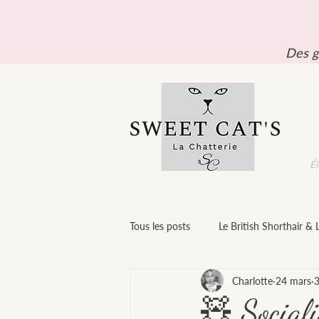
Des g
Él
Tous les posts
Le British Shorthair & 
Charlotte
24 mars
3
Bien-être & comportement
En
🧸 Sociali