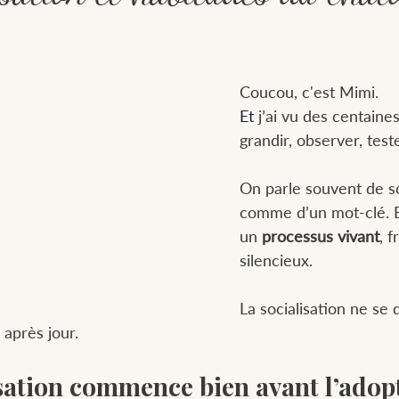
r 5.
Coucou, c'est Mimi.
Et
 j’ai vu des centaine
grandir, observer, test
On parle souvent de so
comme d’un mot-clé. En
un 
processus vivant
, f
silencieux.
La socialisation ne se 
r après jour.
isation commence bien avant l’adop