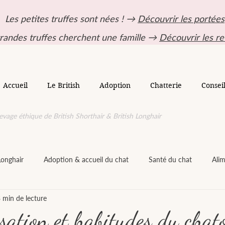
Les petites truffes sont nées ! →
Découvrir les portées
randes truffes cherchent une famille →
Découvrir les re
Accueil
Le British
Adoption
Chatterie
Consei
evage éthique de British Shorthair & British Longhair
Longhair
Adoption & accueil du chat
Santé du chat
Alim
 min de lecture
vironnement & dangers du chat
Ressource avancée en élevage félin
sation et habitudes du chat