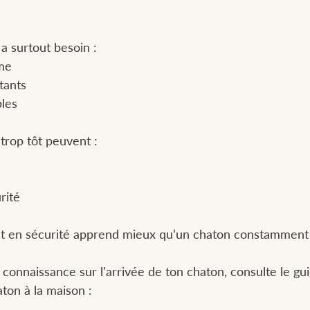
 a surtout besoin :
me
tants
ples
trop tôt peuvent :
rité
t en sécurité apprend mieux qu’un chaton constamment s
 connaissance sur l'arrivée de ton chaton, consulte le gu
aton à la maison :