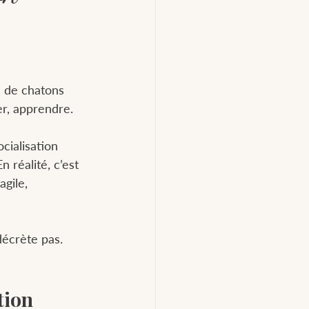
s de chatons 
er, apprendre.
cialisation 
 réalité, c’est 
ragile, 
décrète pas. 
tion