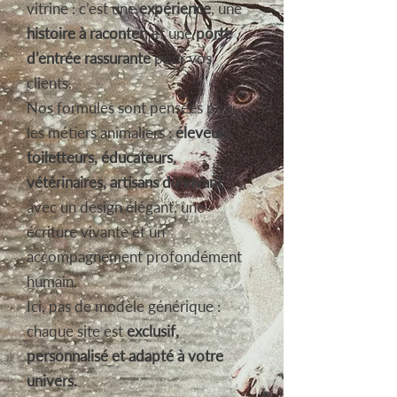
vitrine : c’est une
expérience
, une
histoire à raconter
, et une
porte
d’entrée rassurante
pour vos
clients.​
Nos formules sont pensées pour
les métiers animaliers :
éleveurs,
toiletteurs, éducateurs,
vétérinaires, artisans du vivant
…
avec un design élégant, une
écriture vivante et un
accompagnement profondément
humain.
Ici, pas de modèle générique :
chaque site est
exclusif,
personnalisé et adapté à votre
univers.