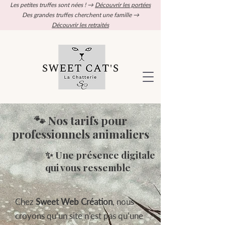
Les petites truffes sont nées ! →
Découvrir les portées
Des grandes truffes cherchent une famille →
Découvrir les retraités
🐾 Nos tarifs pour
professionnels animaliers
✨ Une présence digitale
qui vous ressemble
Chez
Sweet Web Création
, nous
croyons qu’un site n’est pas qu’une