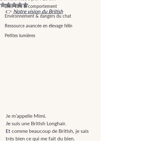
Noté NaN étoiles sur 5.
Bien-être & comportement
👉 
Notre vision du British
Environnement & dangers du chat
Ressource avancée en élevage félin
Petites lumières
Je m’appelle Mimi.
Je
 suis une British Longhair.
Et
 comme beaucoup de British, je sais 
très bien ce qui me fait du bien. 