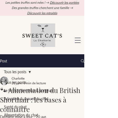
Les petites truffes sont nées ! →
Découvrir les portées
Des grandes truffes cherchent une famille →
Découvrir les retraités
Post
Tous les posts
Charlotte
Tous les posts
21 janv.
3 min de lecture
🐾 Alimentation du British
Le British Shorthair & Longhair
Shorthair : les bases à
Adoption & accueil du chat
connaître
Santé du chat
Alimentation du chat
Dernière mise à jour :
20 avr.