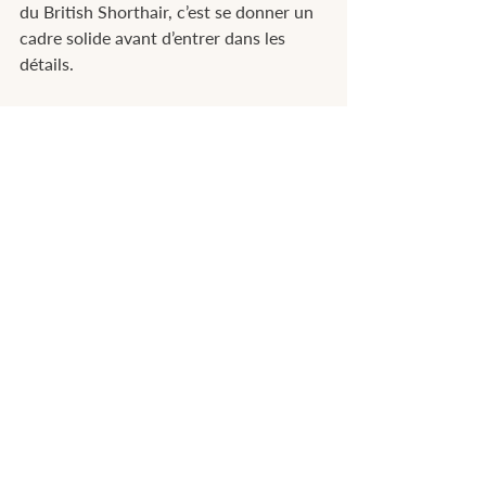
du British Shorthair, c’est se donner un 
cadre solide avant d’entrer dans les 
détails.
Plus d'articles :
👉 
Prix d’un chaton British : ce que le 
chiffre raconte vraiment
Pour aller plus loin et comprendre 
comment choisir concrètement 
une alimentation adaptée, j’ai 
détaillé ici les critères essentiels 
pour sélectionner de bonnes 
croquettes pour chat.
➡️ 
Comment choisir les meilleures 
croquettes pour son chat : la vérité 