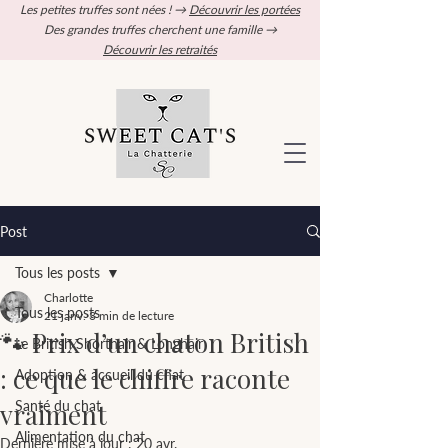
Les petites truffes sont nées ! →
Découvrir les portées
Des grandes truffes cherchent une famille →
Découvrir les retraités
Post
Tous les posts
Charlotte
Tous les posts
21 janv.
3 min de lecture
🐾 Prix d’un chaton British
Le British Shorthair & Longhair
: ce que le chiffre raconte
Adoption & accueil du chat
vraiment
Santé du chat
Alimentation du chat
Dernière mise à jour :
20 avr.