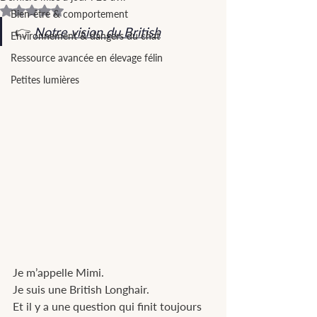
Noté NaN étoiles sur 5.
Bien-être & comportement
👉 
Notre vision du British
Environnement & dangers du chat
Ressource avancée en élevage félin
Petites lumières
Je m’appelle Mimi.
Je suis une British Longhair.
Et il y a une question qui finit toujours 